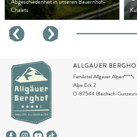
Abgeschiedenheit in unseren Bauernhof-
Chalets
Ku
ALLGÄUER BERGHO
Familotel Allgäuer Alpen****s
Alpe Eck 2
D-87544 Blaichach-Gunzesri