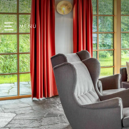
Babys
Direkt an der Piste
MENÜ
Kleinkinder
Wandern mit Kindern
Das Hotel
Spielscheune
Schulkinder
Spielplätze
Zimmer & Suiten
Die Chalets