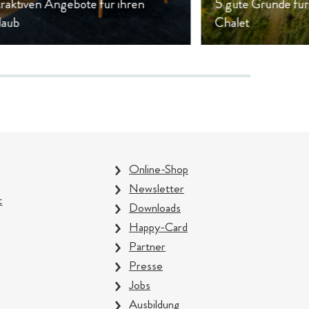
raktiven Angebote für ihren
5 gute Gründe für
laub
Chalet
Online-Shop
Newsletter
t
Downloads
Happy-Card
Partner
Presse
Jobs
Ausbildung