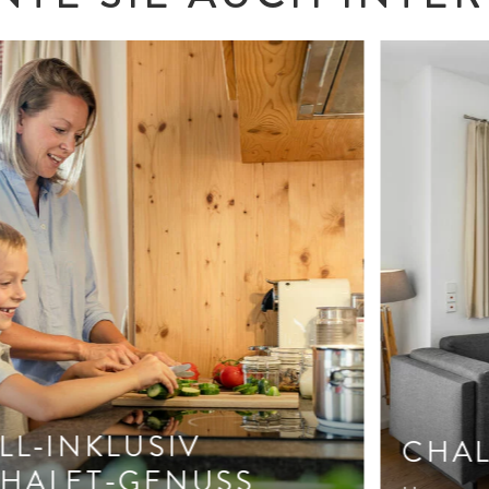
LL-INKLUSIV
CHAL
HALET-GENUSS