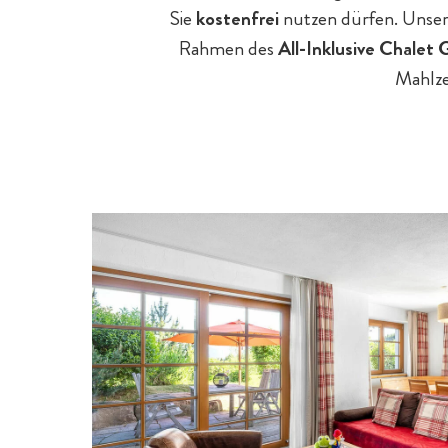
Sie
kostenfrei
nutzen dürfen. Unsere
Chalet-Pauschalen
Rahmen des
All-Inklusive Chalet
Mahlze
Familienprogramm
Tagesgäste
E-Bikes & Radtouren
Hotelurlaub - 5 Gründe
Chaleturlaub - 5 Gründe
Spa für Mama & Papa
Outdoor-Sport & Tennis