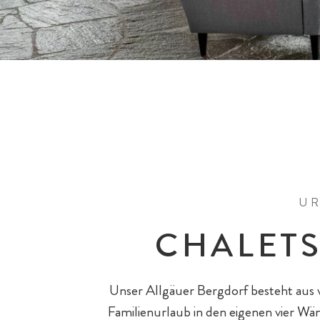
Pools & Wasserrutschen
Teens
Reiten
All-Inklusiv Premium
Wohnungen & Häuser
Spielewelten
Eltern & Großeltern
Eislaufen
Bar & Fine Dining
UR
CHALETS
All-Inklusiv Chalet-Genuss
Baby- & Kinderbetreuung
Unser Allgäuer Bergdorf besteht aus 
Familien mit Hund
Streichelzoo
Familienurlaub in den eigenen vier Wä
Hotel-Pauschalen