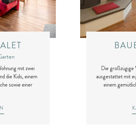
ALET
BAU
Garten
Wohnung mit zwei
Die großzügige W
nd die Kids, einem
ausgestattet mit ei
he sowie einer
einem gemütlic
EN
K