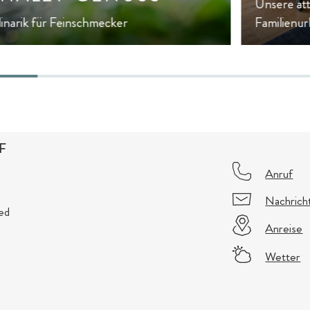
Unsere att
linarik für Feinschmecker
Familienur
F
Anruf
Nachrich
ed
Anreise
Wetter