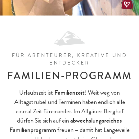
All-Inklusiv Chalet-Genuss
All-Inklusiv Premium
Spielewelten
Schulkinder
Spielplätze
FÜR ABENTEURER, KREATIVE UND
ENTDECKER
FAMILIEN-PROGRAMM
Urlaubszeit ist
Familienzeit
! Weit weg von
Alltagstrubel und Terminen haben endlich alle
einmal Zeit füreinander. Im Allgäuer Berghof
dürfen Sie sich auf ein
abwechslungsreiches
Familienprogramm
freuen – damit hat Langeweile
Baby- & Kinderbetreuung
Chalet-Pauschalen
Bar & Fine Dining
Reiten
Teens