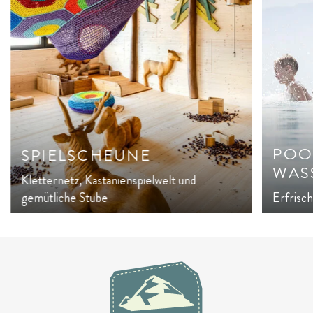
POO
SPIELSCHEUNE
WAS
Kletternetz, Kastanienspielwelt und
gemütliche Stube
Erfrisc