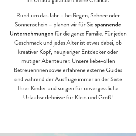
im Urlaub garantiert keine Chance!
Rund um das Jahr – bei Regen, Schnee oder
Sonnenschein – planen wir für Sie
spannende
Unternehmungen
für die ganze Familie. Für jeden
Geschmack und jedes Alter ist etwas dabei, ob
kreativer Kopf, neugieriger Entdecker oder
mutiger Abenteurer. Unsere liebevollen
Betreuerinnen sowie erfahrene externe Guides
Chaleturlaub - 5 Gründe
Eltern & Großeltern
Familienprogramm
Hotel-Pauschalen
Eislaufen
sind während der Ausflüge immer an der Seite
Ihrer Kinder und sorgen für unvergessliche
Urlaubserlebnisse für Klein und Groß!