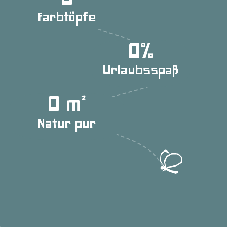
0
Farbtöpfe
0
Urlaubsspaß
0
Natur pur