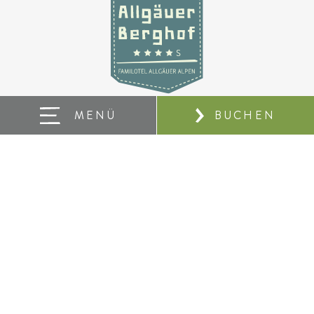
MENÜ
BUCHEN
ALLGÄUER BERGHOF
Familotel Allgäuer Alpen****s
Alpe Eck 2
D-87544 Blaichach-Gunzesried
Anruf
Nachricht
Anreise
Wetter