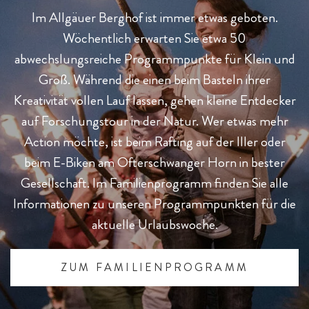
Im Allgäuer Berghof ist immer etwas geboten.
Wöchentlich erwarten Sie etwa 50
abwechslungsreiche Programmpunkte für Klein und
Groß. Während die einen beim Basteln ihrer
Kreativität vollen Lauf lassen, gehen kleine Entdecker
auf Forschungstour in der Natur. Wer etwas mehr
Action möchte, ist beim Rafting auf der Iller oder
beim E-Biken am Ofterschwanger Horn in bester
Gesellschaft. Im Familienprogramm finden Sie alle
Informationen zu unseren Programmpunkten für die
aktuelle Urlaubswoche.
ZUM FAMILIENPROGRAMM