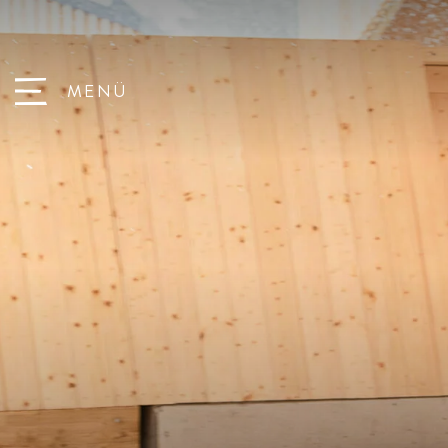
Babys
Direkt an der Piste
MENÜ
Kleinkinder
Wandern mit Kindern
Das Hotel
Spielscheune
Schulkinder
Spielplätze
Zimmer & Suiten