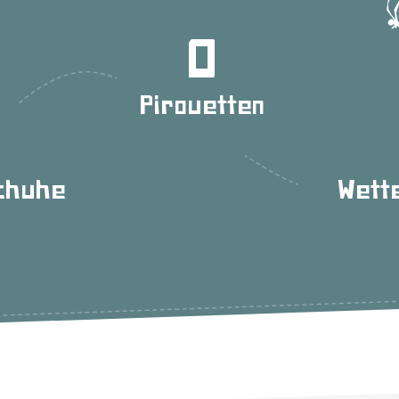
0
Pirouetten
schuhe
Wett