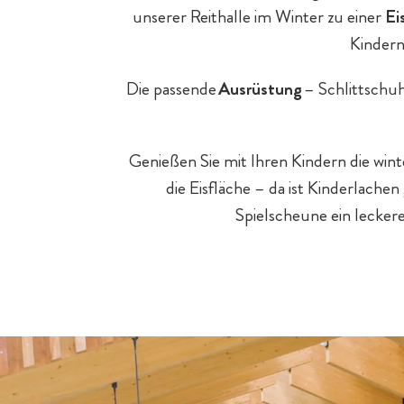
unserer Reithalle im Winter zu einer
Ei
Baby- & Kinderbetreuung
Kindern
Familien mit Hund
Streichelzoo
Die passende
Ausrüstung
– Schlittschu
Hotel-Pauschalen
Chalet-Pauschalen
Genießen Sie mit Ihren Kindern die wi
die Eisfläche – da ist Kinderlache
Familienprogramm
Spielscheune ein lecker
Tagesgäste
E-Bikes & Radtouren
Hotelurlaub - 5 Gründe
Chaleturlaub - 5 Gründe
Spa für Mama & Papa