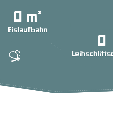
0
Eislaufbahn
0
Leihschlitt