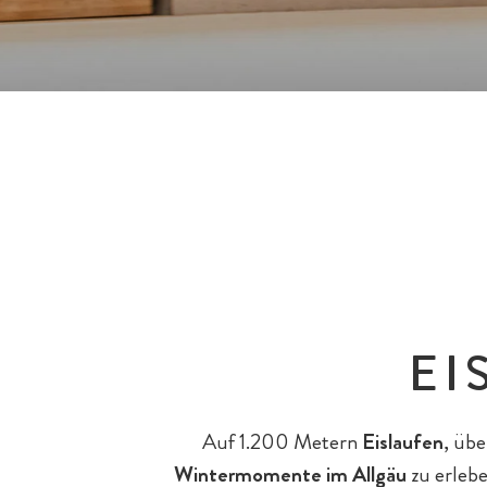
Die Chalets
Pools & Wasserrutschen
Teens
Reiten
All-Inklusiv Premium
Wohnungen & Häuser
Spielewelten
EI
Eltern & Großeltern
Eislaufen
Bar & Fine Dining
Auf 1.200 Metern
Eislaufen
, übe
All-Inklusiv Chalet-Genuss
Wintermomente im Allgäu
zu erlebe