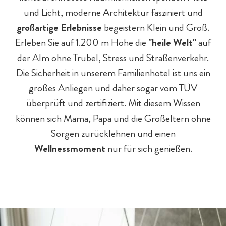
Baby- & Kinderbetreuung
Chalet-Pauschalen
Bar & Fine Dining
Reiten
Teens
und Licht, moderne Architektur fasziniert und
großartige Erlebnisse
begeistern Klein und Groß.
Erleben Sie auf 1.200 m Höhe die
"heile Welt"
auf
der Alm ohne Trubel, Stress und Straßenverkehr.
Die Sicherheit in unserem Familienhotel ist uns ein
großes Anliegen und daher sogar vom TÜV
überprüft und zertifiziert. Mit diesem Wissen
können sich Mama, Papa und die Großeltern ohne
Sorgen zurücklehnen und einen
Chaleturlaub - 5 Gründe
Eltern & Großeltern
Familienprogramm
Hotel-Pauschalen
Eislaufen
Wellnessmoment
nur für sich genießen.