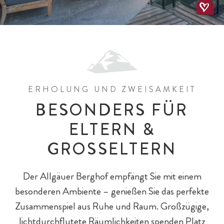
ERHOLUNG UND ZWEISAMKEIT
All-Inklusiv Chalet-Genuss
All-Inklusiv Premium
Spielewelten
Schulkinder
Spielplätze
BESONDERS FÜR
ELTERN &
GROSSELTERN
Der Allgäuer Berghof empfängt Sie mit einem
besonderen Ambiente – genießen Sie das perfekte
Zusammenspiel aus Ruhe und Raum. Großzügige,
lichtdurchflutete Räumlichkeiten spenden Platz