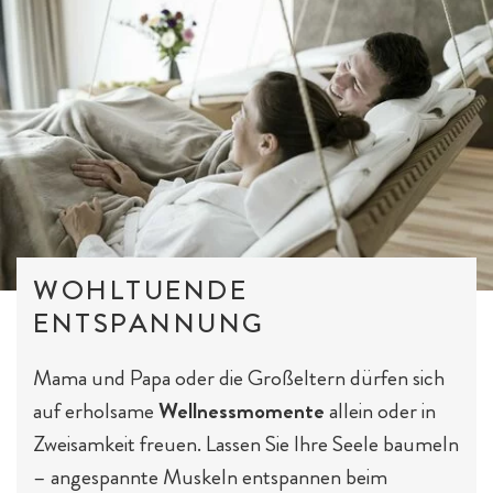
Hotelurlaub - 5 Gründe
Spa für Mama & Papa
Familien mit Hund
Streichelzoo
WOHLTUENDE
ENTSPANNUNG
Mama und Papa oder die Großeltern dürfen sich
E-Bikes & Radtouren
Fitness & Yoga
Tagesgäste
auf erholsame
Wellnessmomente
allein oder in
Zweisamkeit freuen. Lassen Sie Ihre Seele baumeln
– angespannte Muskeln entspannen beim