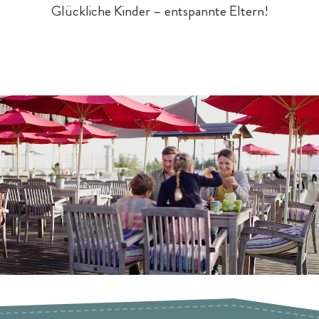
Glückliche Kinder – entspannte Eltern!
Baby- & Kinderbetreuung
Chalet-Pauschalen
Bar & Fine Dining
Reiten
Teens