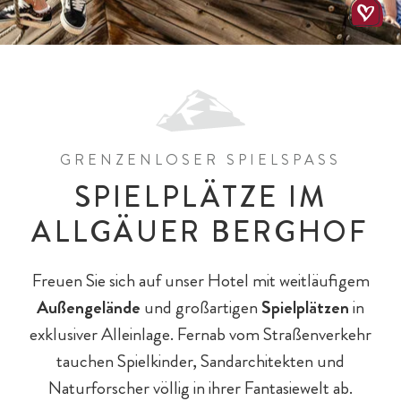
Pools & Wasserrutschen
Wohnungen & Häuser
Wandern mit Kindern
Zimmer & Suiten
Kleinkinder
GRENZENLOSER SPIELSPASS
SPIELPLÄTZE IM
ALLGÄUER BERGHOF
Freuen Sie sich auf unser Hotel mit weitläufigem
Außengelände
und großartigen
Spielplätzen
in
exklusiver Alleinlage. Fernab vom Straßenverkehr
tauchen Spielkinder, Sandarchitekten und
All-Inklusiv Chalet-Genuss
All-Inklusiv Premium
Spielewelten
Schulkinder
Spielplätze
Naturforscher völlig in ihrer Fantasiewelt ab.