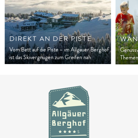
DIREKT AN DER PISTE
WAN
Vom Bett auf die Piste – im Allgäuer Berghof
Genussv
ist das Skivergnügen zum Greifen nah
Themen