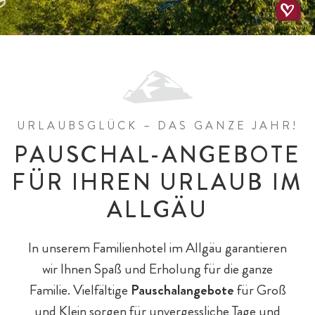
Baby- & Kinderbetreuung
Chalet-Pauschalen
Bar & Fine Dining
Reiten
Teens
URLAUBSGLÜCK – DAS GANZE JAHR!
Chaleturlaub - 5 Gründe
Eltern & Großeltern
Familienprogramm
Hotel-Pauschalen
Eislaufen
PAUSCHAL-ANGEBOTE
FÜR IHREN URLAUB IM
ALLGÄU
Hotelurlaub - 5 Gründe
Spa für Mama & Papa
Familien mit Hund
Streichelzoo
In unserem Familienhotel im Allgäu garantieren
wir Ihnen Spaß und Erholung für die ganze
Familie. Vielfältige
Pauschalangebote
für Groß
und Klein sorgen für unvergessliche Tage und