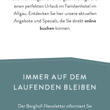
E-Bikes & Radtouren
Fitness & Yoga
Tagesgäste
einen perfekten Urlaub im Familienhotel im
Allgäu. Entdecken Sie hier unsere aktuellen
Angebote und Specials, die Sie direkt
online
buchen
können.
Outdoor-Sport & Tennis
IMMER AUF DEM
LAUFENDEN BLEIBEN
Der Berghof-Newsletter informiert Sie