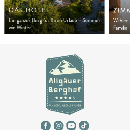
DAS HOTEL
ZIM
Ein ganzer Berg für Ihren Urlaub – Sommer
Wählen 
wie Winter
Familie