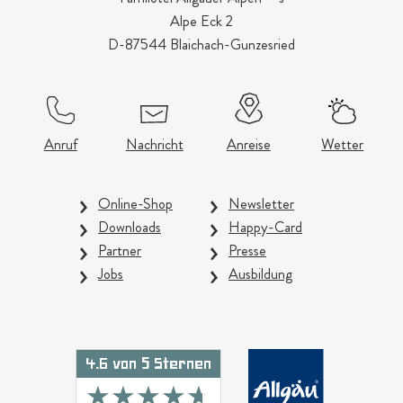
Alpe Eck 2
D-87544 Blaichach-Gunzesried
Anruf
Nachricht
Anreise
Wetter
Online-Shop
Newsletter
Downloads
Happy-Card
Partner
Presse
Jobs
Ausbildung
4.6 von 5 Sternen
★★★★★
★★★★★