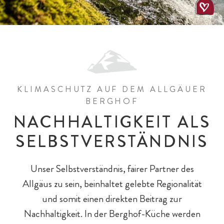
All-Inklusiv Chalet-Genuss
All-Inklusiv Premium
Spielewelten
Schulkinder
Spielplätze
KLIMASCHUTZ AUF DEM ALLGÄUER
BERGHOF
NACHHALTIGKEIT ALS
SELBSTVERSTÄNDNIS
Unser Selbstverständnis, fairer Partner des
Allgäus zu sein, beinhaltet gelebte Regionalität
und somit einen direkten Beitrag zur
Baby- & Kinderbetreuung
Chalet-Pauschalen
Bar & Fine Dining
Reiten
Teens
Nachhaltigkeit. In der Berghof-Küche werden