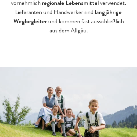
vornehmlich
regionale Lebensmittel
verwendet.
Lieferanten und Handwerker sind
langjährige
Wegbegleiter
und kommen fast ausschließlich
aus dem Allgäu.
Chaleturlaub - 5 Gründe
Eltern & Großeltern
Familienprogramm
Hotel-Pauschalen
Eislaufen