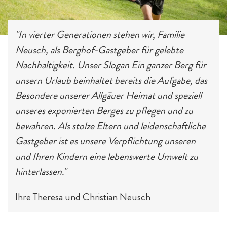
Hotelurlaub - 5 Gründe
Spa für Mama & Papa
Familien mit Hund
Streichelzoo
"In vierter Generationen stehen wir, Familie
Neusch, als Berghof-Gastgeber für gelebte
Nachhaltigkeit. Unser Slogan Ein ganzer Berg für
unsern Urlaub beinhaltet bereits die Aufgabe, das
Besondere unserer Allgäuer Heimat und speziell
unseres exponierten Berges zu pflegen und zu
bewahren. Als stolze Eltern und leidenschaftliche
Gastgeber ist es unsere Verpflichtung unseren
E-Bikes & Radtouren
Fitness & Yoga
Tagesgäste
und Ihren Kindern eine lebenswerte Umwelt zu
hinterlassen."
Ihre Theresa und Christian Neusch