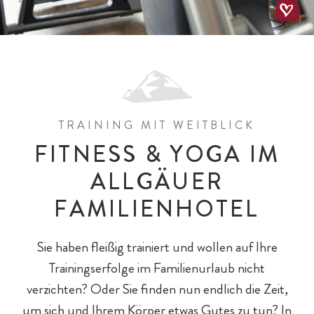
All-Inklusiv Chalet-Genuss
All-Inklusiv Premium
Spielewelten
Schulkinder
Spielplätze
TRAINING MIT WEITBLICK
FITNESS & YOGA IM
ALLGÄUER
FAMILIENHOTEL
Baby- & Kinderbetreuung
Chalet-Pauschalen
Bar & Fine Dining
Reiten
Teens
Sie haben fleißig trainiert und wollen auf Ihre
Trainingserfolge im Familienurlaub nicht
verzichten? Oder Sie finden nun endlich die Zeit,
um sich und Ihrem Körper etwas Gutes zu tun? In