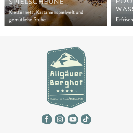
POO
SPIELSCHEUNE
WAS
Kletternetz, Kastanienspielwelt und
gemütliche Stube
Erfrisc