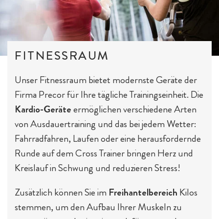
FITNESSRAUM
E-Bikes & Radtouren
Fitness & Yoga
Tagesgäste
Unser Fitnessraum bietet modernste Geräte der
Firma Precor für Ihre tägliche Trainingseinheit. Die
Kardio-Geräte
ermöglichen verschiedene Arten
von Ausdauertraining und das bei jedem Wetter:
Fahrradfahren, Laufen oder eine herausfordernde
Runde auf dem Cross Trainer bringen Herz und
Kreislauf in Schwung und reduzieren Stress!
Outdoor-Sport & Tennis
Zusätzlich können Sie im
Freihantelbereich
Kilos
stemmen, um den Aufbau Ihrer Muskeln zu