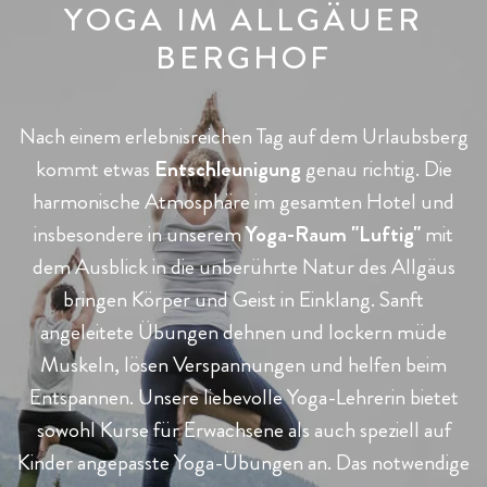
YOGA IM ALLGÄUER
BERGHOF
Nach einem erlebnisreichen Tag auf dem Urlaubsberg
kommt etwas
Entschleunigung
genau richtig. Die
harmonische Atmosphäre im gesamten Hotel und
insbesondere in unserem
Yoga-Raum "Luftig"
mit
dem Ausblick in die unberührte Natur des Allgäus
bringen Körper und Geist in Einklang. Sanft
angeleitete Übungen dehnen und lockern müde
Muskeln, lösen Verspannungen und helfen beim
Entspannen. Unsere liebevolle Yoga-Lehrerin bietet
sowohl Kurse für Erwachsene als auch speziell auf
Kinder angepasste Yoga-Übungen an. Das notwendige