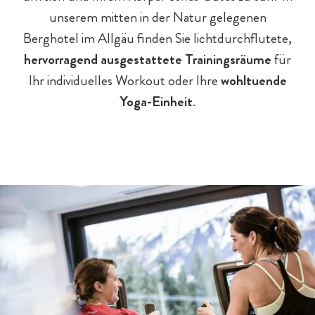
unserem mitten in der Natur gelegenen
Berghotel im Allgäu finden Sie lichtdurchflutete,
hervorragend ausgestattete Trainingsräume
für
Ihr individuelles Workout oder Ihre
wohltuende
Chaleturlaub - 5 Gründe
Eltern & Großeltern
Familienprogramm
Hotel-Pauschalen
Eislaufen
Yoga-Einheit
.
Hotelurlaub - 5 Gründe
Spa für Mama & Papa
Familien mit Hund
Streichelzoo