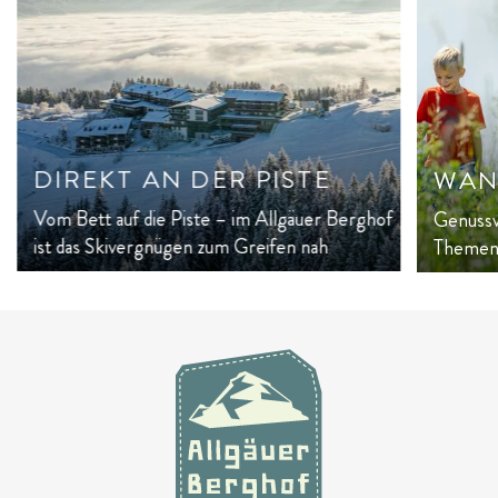
DIREKT AN DER PISTE
WAN
Vom Bett auf die Piste – im Allgäuer Berghof
Genussv
ist das Skivergnügen zum Greifen nah
Themen