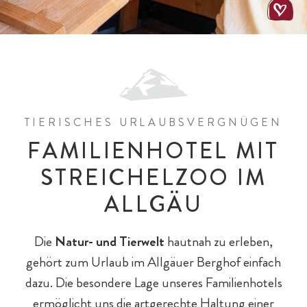
TIERISCHES URLAUBSVERGNÜGEN
All-Inklusiv Chalet-Genuss
All-Inklusiv Premium
Spielewelten
Schulkinder
Spielplätze
FAMILIENHOTEL MIT
STREICHELZOO IM
ALLGÄU
Die
Natur- und Tierwelt
hautnah zu erleben,
gehört zum Urlaub im Allgäuer Berghof einfach
dazu. Die besondere Lage unseres Familienhotels
ermöglicht uns die artgerechte Haltung einer