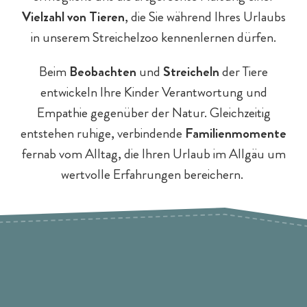
Baby- & Kinderbetreuung
Chalet-Pauschalen
Bar & Fine Dining
Reiten
Teens
Vielzahl von Tieren
, die Sie während Ihres Urlaubs
in unserem Streichelzoo kennenlernen dürfen.
Beim
Beobachten
und
Streicheln
der Tiere
entwickeln Ihre Kinder Verantwortung und
Empathie gegenüber der Natur. Gleichzeitig
entstehen ruhige, verbindende
Familienmomente
fernab vom Alltag, die Ihren Urlaub im Allgäu um
wertvolle Erfahrungen bereichern.
Chaleturlaub - 5 Gründe
Eltern & Großeltern
Familienprogramm
Hotel-Pauschalen
Eislaufen